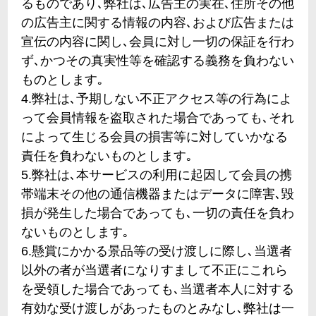
るものであり､弊社は､広告主の実在､住所その他
の広告主に関する情報の内容､および広告または
宣伝の内容に関し､会員に対し一切の保証を行わ
ず､かつその真実性等を確認する義務を負わない
ものとします｡
4.弊社は､予期しない不正アクセス等の行為によ
って会員情報を盗取された場合であっても､それ
によって生じる会員の損害等に対していかなる
責任を負わないものとします｡
5.弊社は､本サービスの利用に起因して会員の携
帯端末その他の通信機器またはデータに障害､毀
損が発生した場合であっても､一切の責任を負わ
ないものとします｡
6.懸賞にかかる景品等の受け渡しに際し､当選者
以外の者が当選者になりすまして不正にこれら
を受領した場合であっても､当選者本人に対する
有効な受け渡しがあったものとみなし､弊社は一